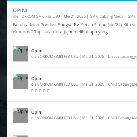
OPINI
oleh
ORKOM GMKI FEB USU
|
Mei 21, 2026
|
GMKI Cabang Medan
,
GMKI
Buruh adalah Pondasi Bangsa By: Serzia Sitepu (akt’24) Kita se
ekonomi.” Tapi kalau kita jujur melihat apa yang...
Opini
oleh
ORKOM GMKI FEB USU
|
Mei 21, 2026
|
kreativitas angg
Opini
oleh
ORKOM GMKI FEB USU
|
Mei 21, 2026
|
GMKI Cabang M
Opini
oleh
ORKOM GMKI FEB USU
|
Mei 21, 2026
|
GMKI Cabang M