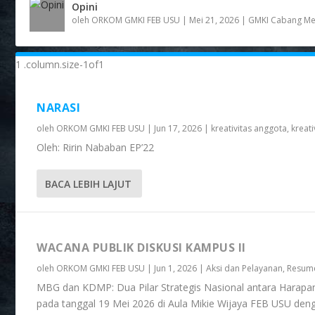
Opini
oleh
ORKOM GMKI FEB USU
|
Mei 21, 2026
|
GMKI Cabang M
NARASI
oleh
ORKOM GMKI FEB USU
|
Jun 17, 2026
|
kreativitas anggota
,
kreat
Oleh: Ririn Nababan EP’22
BACA LEBIH LAJUT
WACANA PUBLIK DISKUSI KAMPUS II
oleh
ORKOM GMKI FEB USU
|
Jun 1, 2026
|
Aksi dan Pelayanan
,
Resum
MBG dan KDMP: Dua Pilar Strategis Nasional antara Harapa
pada tanggal 19 Mei 2026 di Aula Mikie Wijaya FEB USU de