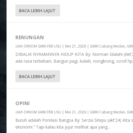
BACA LEBIH LAJUT
RENUNGAN
oleh
ORKOM GMKI FEB USU
|
Mei 21, 2026
|
GMKI Cabang Medan
,
GMK
DIBALIK NYAMANNYA HIDUP KITA By: Norman Silalahi (Akt’23)
ada rasa terbebani. Bangun pagi, kuliah, nongkrong, scroll hp, l
BACA LEBIH LAJUT
OPINI
oleh
ORKOM GMKI FEB USU
|
Mei 21, 2026
|
GMKI Cabang Medan
,
GMK
Buruh adalah Pondasi Bangsa By: Serzia Sitepu (akt’24) Kita 
ekonomi.” Tapi kalau kita jujur melihat apa yang...