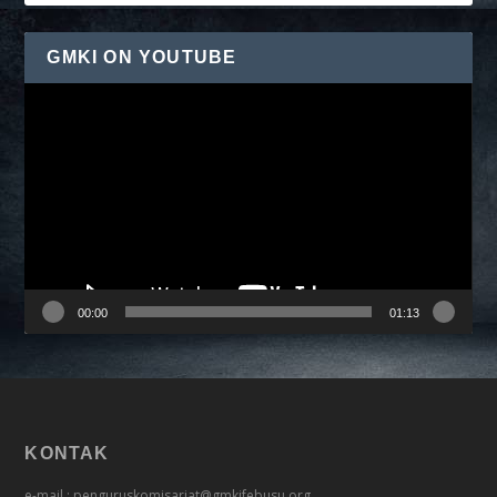
GMKI ON YOUTUBE
Pemutar
Video
00:00
01:13
KONTAK
e-mail : penguruskomisariat@gmkifebusu.org