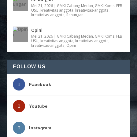
Mei 21, 2026
|
GMKI Cabang Medan
,
GMKI Koms. FEB
USU
,
kreativitas anggota
,
kreativitas-anggota
,
kreativitas-anggota
,
Renungan
Opini
Mei 21, 2026
|
GMKI Cabang Medan
,
GMKI Koms. FEB
USU
,
kreativitas anggota
,
kreativitas-anggota
,
kreativitas-anggota
,
Opini
FOLLOW US
Facebook
Youtube
Instagram