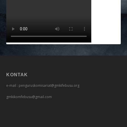
KONTAK
e-mail : penguruskomisariat@gmkifebusu.org
gmkikomfebusu@gmail.com