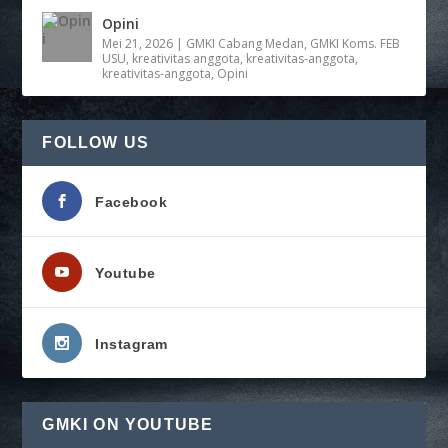
Opini
Mei 21, 2026
|
GMKI Cabang Medan
,
GMKI Koms. FEB
USU
,
kreativitas anggota
,
kreativitas-anggota
,
kreativitas-anggota
,
Opini
FOLLOW US
Facebook
Youtube
Instagram
GMKI ON YOUTUBE