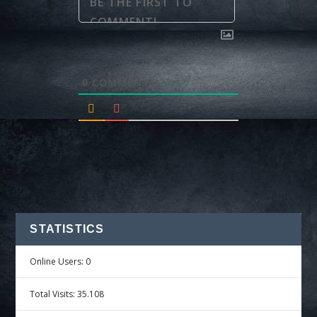
0
COMMENTS
STATISTICS
Online Users:
0
Total Visits:
35.108