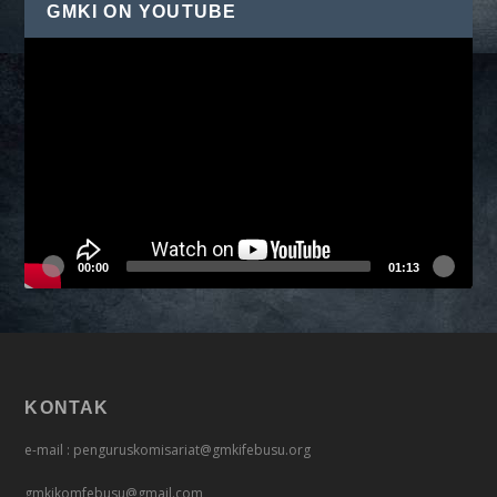
GMKI ON YOUTUBE
Pemutar
Video
00:00
01:13
KONTAK
e-mail : penguruskomisariat@gmkifebusu.org
gmkikomfebusu@gmail.com