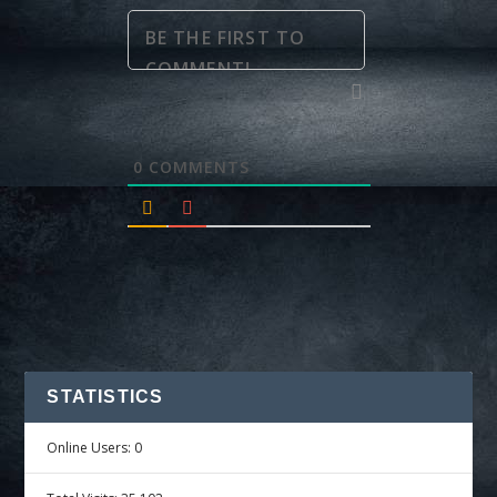
0
COMMENTS
STATISTICS
Online Users:
0