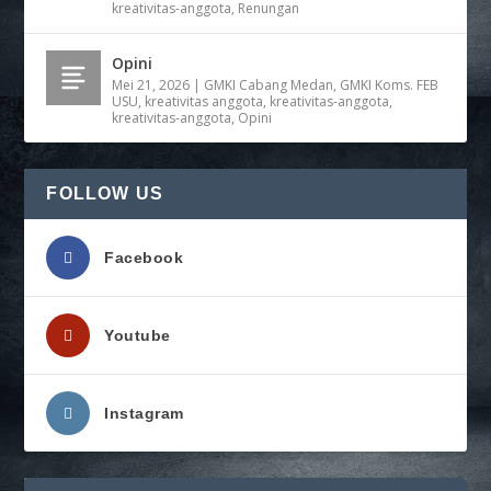
kreativitas-anggota
,
Renungan
Opini
Mei 21, 2026
|
GMKI Cabang Medan
,
GMKI Koms. FEB
USU
,
kreativitas anggota
,
kreativitas-anggota
,
kreativitas-anggota
,
Opini
FOLLOW US
Facebook
Youtube
Instagram