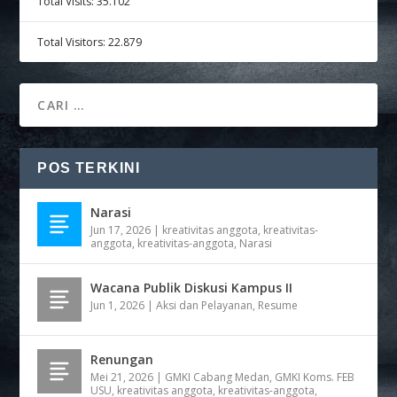
Total Visits:
35.102
Total Visitors:
22.879
POS TERKINI
Narasi
Jun 17, 2026
|
kreativitas anggota
,
kreativitas-
anggota
,
kreativitas-anggota
,
Narasi
Wacana Publik Diskusi Kampus II
Jun 1, 2026
|
Aksi dan Pelayanan
,
Resume
Renungan
Mei 21, 2026
|
GMKI Cabang Medan
,
GMKI Koms. FEB
USU
,
kreativitas anggota
,
kreativitas-anggota
,