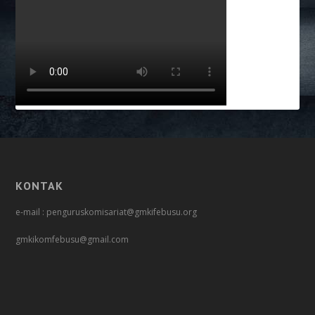
KONTAK
e-mail : penguruskomisariat@gmkifebusu.org
gmkikomfebusu@gmail.com