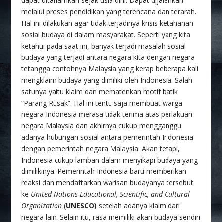
dapat ditanamkan sejak usia dini. Dapat dijalankan
melalui proses pendidikan yang terencana dan terarah.
Hal ini dilakukan agar tidak terjadinya krisis ketahanan
sosial budaya di dalam masyarakat. Seperti yang kita
ketahui pada saat ini, banyak terjadi masalah sosial
budaya yang terjadi antara negara kita dengan negara
tetangga contohnya Malaysia yang kerap beberapa kali
mengklaim budaya yang dimiliki oleh Indonesia. Salah
satunya yaitu klaim dan mematenkan motif batik
“Parang Rusak”. Hal ini tentu saja membuat warga
negara Indonesia merasa tidak terima atas perlakuan
negara Malaysia dan akhirnya cukup mengganggu
adanya hubungan sosial antara pemerintah Indonesia
dengan pemerintah negara Malaysia. Akan tetapi,
Indonesia cukup lamban dalam menyikapi budaya yang
dimilikinya. Pemerintah Indonesia baru memberikan
reaksi dan mendaftarkan warisan budayanya tersebut
ke
U
nited Nations Educational, Scientific, and Cultural
Organization
(
UNESCO
)
setelah adanya klaim dari
negara lain. Selain itu, rasa memiliki akan budaya sendiri