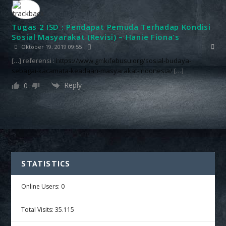
Tugas 2 ISD : Pendapat Pemuda Terhadap Kondisi
Sosial Masyarakat (Revisi) – Hanie Fiona's
Oktober 19, 2019 09:55
[…] referensi :
https://www.gmkifebusu.org/sosial-budaya-
sebagai-kacamata-keadaan-masyarakat-indonesia/
[…]
Reply
0
STATISTICS
Online Users:
0
Total Visits:
35.115