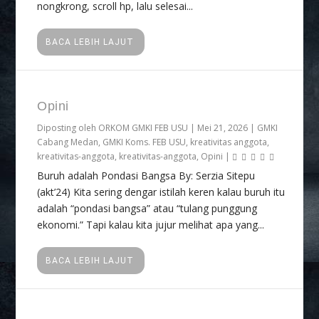
nongkrong, scroll hp, lalu selesai...
BACA LEBIH LAJUT
Opini
Diposting oleh
ORKOM GMKI FEB USU
|
Mei 21, 2026
|
GMKI
Cabang Medan
,
GMKI Koms. FEB USU
,
kreativitas anggota
,
kreativitas-anggota
,
kreativitas-anggota
,
Opini
|
Buruh adalah Pondasi Bangsa By: Serzia Sitepu
(akt’24) Kita sering dengar istilah keren kalau buruh itu
adalah “pondasi bangsa” atau “tulang punggung
ekonomi.” Tapi kalau kita jujur melihat apa yang...
BACA LEBIH LAJUT