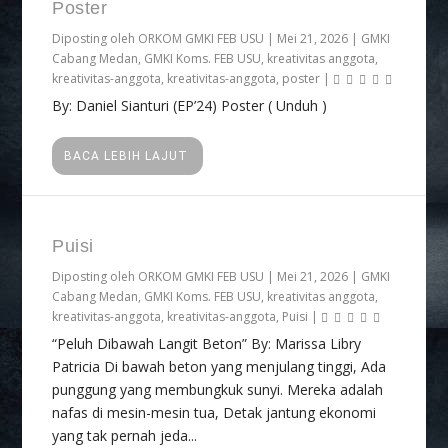
Poster
Diposting oleh
ORKOM GMKI FEB USU
|
Mei 21, 2026
|
GMKI
Cabang Medan
,
GMKI Koms. FEB USU
,
kreativitas anggota
,
kreativitas-anggota
,
kreativitas-anggota
,
poster
|
By: Daniel Sianturi (EP’24) Poster ( Unduh )
BACA LEBIH LAJUT
Puisi
Diposting oleh
ORKOM GMKI FEB USU
|
Mei 21, 2026
|
GMKI
Cabang Medan
,
GMKI Koms. FEB USU
,
kreativitas anggota
,
kreativitas-anggota
,
kreativitas-anggota
,
Puisi
|
“Peluh Dibawah Langit Beton” By: Marissa Libry
Patricia Di bawah beton yang menjulang tinggi, Ada
punggung yang membungkuk sunyi. Mereka adalah
nafas di mesin-mesin tua, Detak jantung ekonomi
yang tak pernah jeda...