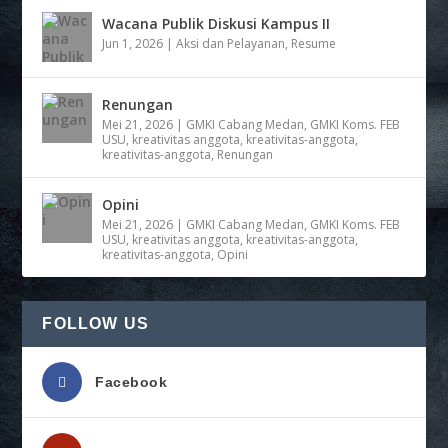
Wacana Publik Diskusi Kampus II
Jun 1, 2026
|
Aksi dan Pelayanan
,
Resume
Renungan
Mei 21, 2026
|
GMKI Cabang Medan
,
GMKI Koms. FEB
USU
,
kreativitas anggota
,
kreativitas-anggota
,
kreativitas-anggota
,
Renungan
Opini
Mei 21, 2026
|
GMKI Cabang Medan
,
GMKI Koms. FEB
USU
,
kreativitas anggota
,
kreativitas-anggota
,
kreativitas-anggota
,
Opini
FOLLOW US
Facebook