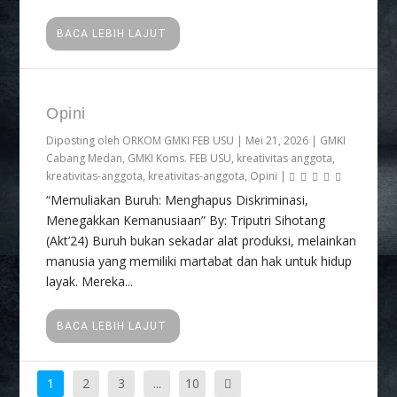
BACA LEBIH LAJUT
Opini
Diposting oleh
ORKOM GMKI FEB USU
|
Mei 21, 2026
|
GMKI
Cabang Medan
,
GMKI Koms. FEB USU
,
kreativitas anggota
,
kreativitas-anggota
,
kreativitas-anggota
,
Opini
|
“Memuliakan Buruh: Menghapus Diskriminasi,
Menegakkan Kemanusiaan” By: Triputri Sihotang
(Akt’24) Buruh bukan sekadar alat produksi, melainkan
manusia yang memiliki martabat dan hak untuk hidup
layak. Mereka...
BACA LEBIH LAJUT
1
2
3
...
10