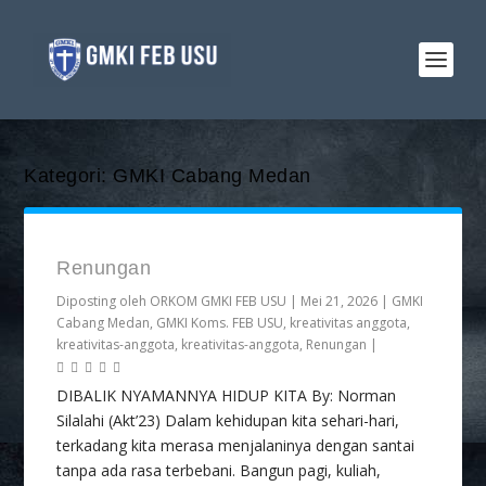
Kategori:
GMKI Cabang Medan
Renungan
Diposting oleh
ORKOM GMKI FEB USU
|
Mei 21, 2026
|
GMKI
Cabang Medan
,
GMKI Koms. FEB USU
,
kreativitas anggota
,
kreativitas-anggota
,
kreativitas-anggota
,
Renungan
|
DIBALIK NYAMANNYA HIDUP KITA By: Norman
Silalahi (Akt’23) Dalam kehidupan kita sehari-hari,
terkadang kita merasa menjalaninya dengan santai
tanpa ada rasa terbebani. Bangun pagi, kuliah,