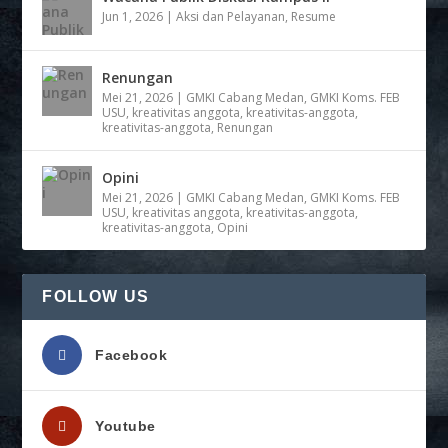
Jun 1, 2026
|
Aksi dan Pelayanan
,
Resume
Renungan
Mei 21, 2026
|
GMKI Cabang Medan
,
GMKI Koms. FEB
USU
,
kreativitas anggota
,
kreativitas-anggota
,
kreativitas-anggota
,
Renungan
Opini
Mei 21, 2026
|
GMKI Cabang Medan
,
GMKI Koms. FEB
USU
,
kreativitas anggota
,
kreativitas-anggota
,
kreativitas-anggota
,
Opini
FOLLOW US
Facebook
Youtube