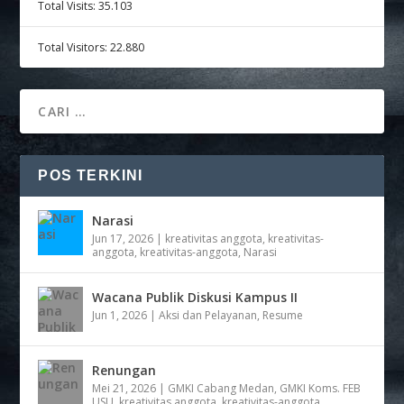
Total Visits:
35.103
Total Visitors:
22.880
POS TERKINI
Narasi
Jun 17, 2026
|
kreativitas anggota
,
kreativitas-
anggota
,
kreativitas-anggota
,
Narasi
Wacana Publik Diskusi Kampus II
Jun 1, 2026
|
Aksi dan Pelayanan
,
Resume
Renungan
Mei 21, 2026
|
GMKI Cabang Medan
,
GMKI Koms. FEB
USU
,
kreativitas anggota
,
kreativitas-anggota
,