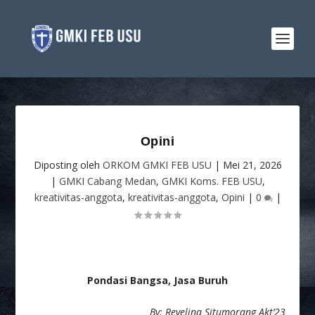
Opini
Diposting oleh
ORKOM GMKI FEB USU
|
Mei 21, 2026
|
GMKI Cabang Medan
,
GMKI Koms. FEB USU
,
kreativitas-anggota
,
kreativitas-anggota
,
Opini
|
0
|
Pondasi Bangsa, Jasa Buruh
By: Revelina Situmorang Akt’23