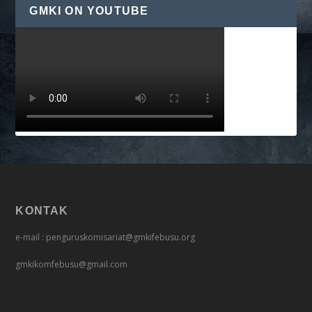
GMKI ON YOUTUBE
KONTAK
e-mail : penguruskomisariat@gmkifebusu.org
gmkikomfebusu@gmail.com