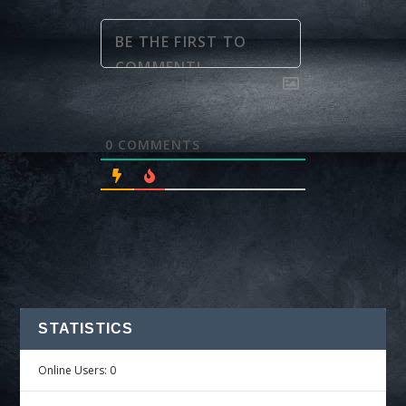
0
COMMENTS
STATISTICS
Online Users:
0