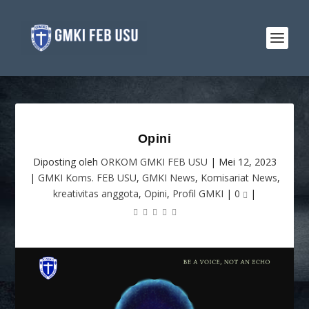
Opini
Diposting oleh
ORKOM GMKI FEB USU
|
Mei 12, 2023
|
GMKI Koms. FEB USU
,
GMKI News
,
Komisariat News
,
kreativitas anggota
,
Opini
,
Profil GMKI
|
0
|