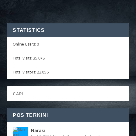
STATISTICS
Online Users:
0
Total Visits:
35.078
Total Visitors:
22.856
POS TERKINI
Narasi