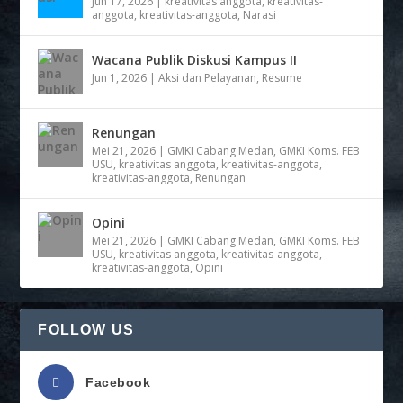
Jun 17, 2026
|
kreativitas anggota
,
kreativitas-
anggota
,
kreativitas-anggota
,
Narasi
Wacana Publik Diskusi Kampus II
Jun 1, 2026
|
Aksi dan Pelayanan
,
Resume
Renungan
Mei 21, 2026
|
GMKI Cabang Medan
,
GMKI Koms. FEB
USU
,
kreativitas anggota
,
kreativitas-anggota
,
kreativitas-anggota
,
Renungan
Opini
Mei 21, 2026
|
GMKI Cabang Medan
,
GMKI Koms. FEB
USU
,
kreativitas anggota
,
kreativitas-anggota
,
kreativitas-anggota
,
Opini
FOLLOW US
Facebook